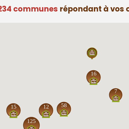
s 234 communes
répondant à vos c
16
7
58
15
12
125