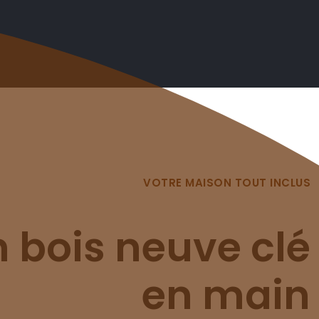
VOTRE MAISON TOUT INCLUS
 bois neuve clé
en main