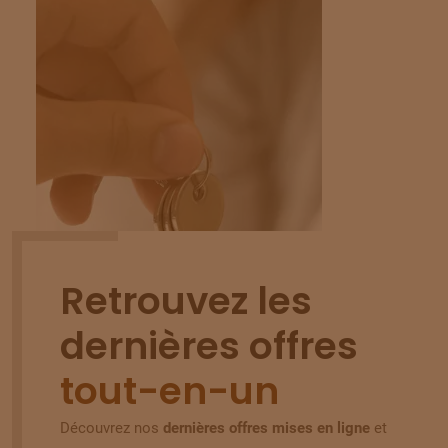
Nouveau
Retrouvez les
dernières offres
tout-en-un
01
/
20
MAISON + TERRAIN CLÉ EN MAIN
14220
Donnay
Découvrez nos
dernières offres mises en ligne
et