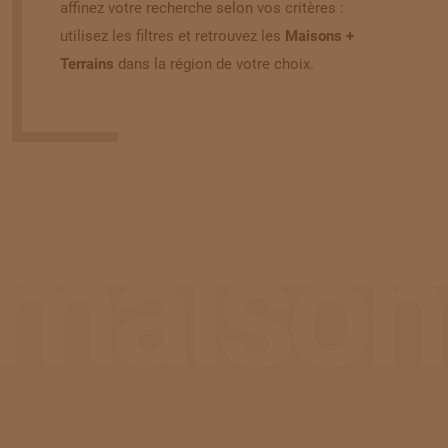
affinez votre recherche selon vos critères :
Construction de votre maison ossature bois clé
utilisez les filtres et retrouvez les
Maisons +
en main à Donnay.
Terrains
dans la région de votre choix.
267 500 €
CALVADOS 14
maison