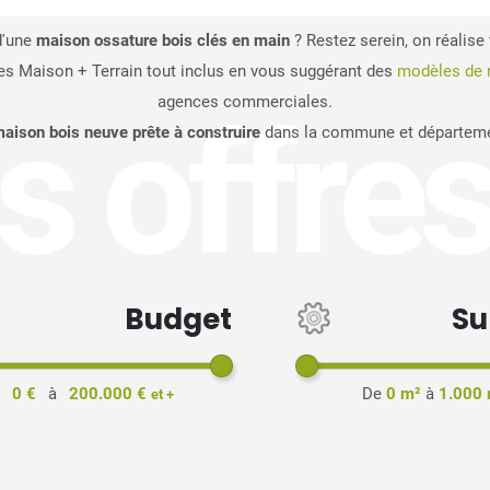
d'une
maison ossature bois clés en main
? Restez serein, on réalise 
es Maison + Terrain tout inclus en vous suggérant des
modèles de 
agences commerciales.
es offre
aison bois neuve prête à construire
dans la commune et départemen
Budget
Su
e
0 €
à
200.000 €
De
0 m²
à
1.000
et +