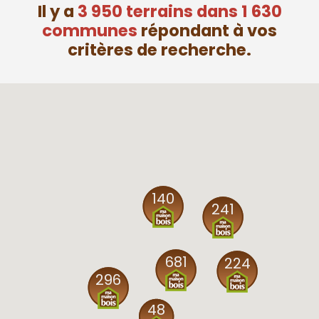
Il y a
3 950 terrains dans 1 630
communes
répondant à vos
critères de recherche.
140
241
681
224
296
48