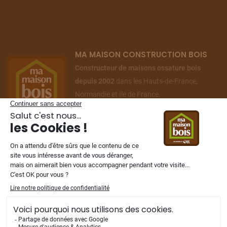
MA MAISON CONSTRUCTION BOIS
Constructeur de maisons ossature bois
depuis 2002
dans les Hauts-de-France,
Normandie et Ile de France.
NOS FILIALES
Mentions légales
-
Vie privée
-
Plan du site