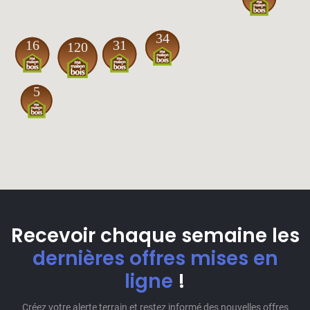
34
16
31
120
5
Recevoir chaque semaine les
dernières offres mises en
ligne
!
Créez votre alerte terrain et restez informé des nouvelles offres