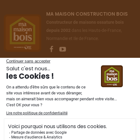
MA MAISON CONSTRUCTION BOIS
Constructeur de maisons ossature bois
depuis 2002
dans les Hauts-de-France,
Normandie et Ile de France.
NOS FILIALES
Mentions légales
-
Vie privée
-
Plan du site
© 2002 - 2026 Ma Maison Construction Bois. Tous droits