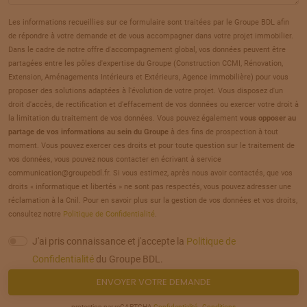
20
66 699 €
/
110
Les informations recueillies sur ce formulaire sont traitées par le Groupe BDL afin
de répondre à votre demande et de vous accompagner dans votre projet immobilier.
TERRAIN
À
CORBIE
(80)
Dans le cadre de notre offre d'accompagnement global, vos données peuvent être
21
partagées entre les pôles d'expertise du Groupe (Construction CCMI, Rénovation,
63 949 €
/
110
Extension, Aménagements Intérieurs et Extérieurs, Agence immobilière) pour vous
proposer des solutions adaptées à l'évolution de votre projet. Vous disposez d'un
TERRAIN
À
CORBIE
(80)
droit d'accès, de rectification et d'effacement de vos données ou exercer votre droit à
22
la limitation du traitement de vos données. Vous pouvez également
vous opposer au
73 649 €
/
110
partage de vos informations au sein du Groupe
à des fins de prospection à tout
moment. Vous pouvez exercer ces droits et pour toute question sur le traitement de
TERRAIN
À
CORBIE
(80)
vos données, vous pouvez nous contacter en écrivant à service
23
communication@groupebdl.fr. Si vous estimez, après nous avoir contactés, que vos
60 810 €
/
110
droits « informatique et libertés » ne sont pas respectés, vous pouvez adresser une
réclamation à la Cnil. Pour en savoir plus sur la gestion de vos données et vos droits,
TERRAIN
À
CORBIE
(80)
consultez notre
Politique de Confidentialité
.
24
64 850 €
/
110
J'ai pris connaissance et j'accepte la
Politique de
Confidentialité
du Groupe BDL.
TERRAIN
À
CORBIE
(80)
ENVOYER VOTRE DEMANDE
25
67 330 €
/
110
protection par reCAPTCHA
Confidentialité
-
Conditions