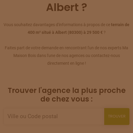
TERRAIN
À
CAPPY
(80)
Albert ?
09
45 000 €
/
110
TERRAIN
À
CAPPY
Vous souhaitez davantages d'informations à propos de ce
terrain de
(80)
10
400 m² situé à Albert (80300) à 29 500 €
?
26 500 €
/
110
Faites part de votre demande en rencontrant l'un de nos experts Ma
TERRAIN
À
CERISY
(80)
11
Maison Bois dans l'une de nos agences ou contactez-nous
27 500 €
/
110
directement en ligne !
TERRAIN
À
CHUIGNOLLES
(80)
12
30 600 €
/
110
Trouver l'agence la plus proche
TERRAIN
À
CHUIGNOLLES
de chez vous :
(80)
13
29 680 €
/
110
TROUVER
TERRAIN
À
CHUIGNOLLES
(80)
14
37 100 €
/
110