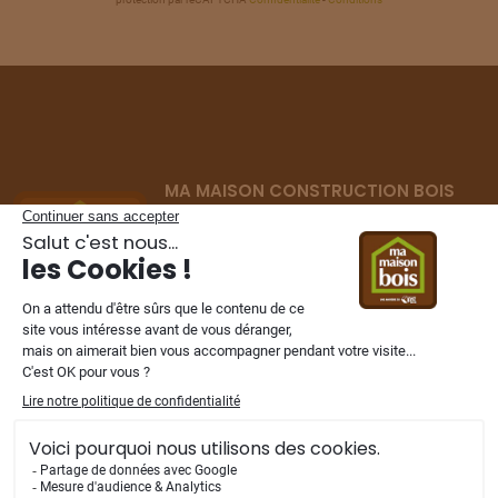
TERRAIN
À
CORBIE
(80)
26
109 200 €
/
110
TERRAIN
À
CORBIE
(80)
27
66 000 €
/
110
MA MAISON CONSTRUCTION BOIS
TERRAIN
À
CORBIE
(80)
Constructeur de maisons ossature bois
28
58 000 €
/
110
depuis 2002
dans les Hauts-de-France,
Normandie et Ile de France.
TERRAIN
À
DAOURS
(80)
29
89 900 €
/
110
TERRAIN
À
DAOURS
NOS FILIALES
(80)
30
63 900 €
/
110
TERRAIN
À
DAOURS
(80)