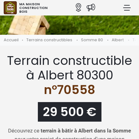
MA MAISON
CONSTRUCTION
BOIS
Accueil
Terrains constructibles
Somme 80
Albert
Ter
Terrain constructible
à Albert 80300
n°70558
29 500 €
Découvrez ce
terrain à bâtir à Albert dans la Somme
pour votre projet de construction d'une maison