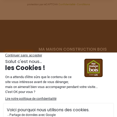
protection par reCAPTCHA
Confidentialité
-
Conditions
TERRAIN
À
AMIENS
(80)
26
250 000 €
/
240
TERRAIN
À
AMIENS
(80)
27
190 000 €
/
240
MA MAISON CONSTRUCTION BOIS
TERRAIN
À
AMIENS
(80)
Constructeur de maisons ossature bois
28
220 000 €
/
240
depuis 2002
dans les Hauts-de-France,
Normandie et Ile de France.
TERRAIN
À
AMIENS
(80)
29
195 000 €
/
240
TERRAIN
À
AMIENS
NOS FILIALES
(80)
30
42 000 €
/
240
TERRAIN
À
AMIENS
(80)