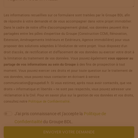
TERRAIN
À
AMIENS
(80)
20
77 000 €
/
240
Les informations recueillies sur ce formulaire sont traitées par le Groupe BDL afin
de répondre à votre demande et de vous accompagner dans votre projet immobilier.
TERRAIN
À
AMIENS
(80)
Dans le cadre de notre offre d'accompagnement global, vos données peuvent être
21
partagées entre les pôles d'expertise du Groupe (Construction CCMI, Rénovation,
77 000 €
/
240
Extension, Aménagements Intérieurs et Extérieurs, Agence immobilière) pour vous
proposer des solutions adaptées à l'évolution de votre projet. Vous disposez d'un
TERRAIN
À
AMIENS
(80)
droit d'accès, de rectification et d'effacement de vos données ou exercer votre droit à
22
la limitation du traitement de vos données. Vous pouvez également
vous opposer au
73 920 €
/
240
partage de vos informations au sein du Groupe
à des fins de prospection à tout
moment. Vous pouvez exercer ces droits et pour toute question sur le traitement de
TERRAIN
À
AMIENS
(80)
vos données, vous pouvez nous contacter en écrivant à service
23
communication@groupebdl.fr. Si vous estimez, après nous avoir contactés, que vos
91 680 €
/
240
droits « informatique et libertés » ne sont pas respectés, vous pouvez adresser une
réclamation à la Cnil. Pour en savoir plus sur la gestion de vos données et vos droits,
TERRAIN
À
AMIENS
(80)
consultez notre
Politique de Confidentialité
.
24
90 480 €
/
240
J'ai pris connaissance et j'accepte la
Politique de
Confidentialité
du Groupe BDL.
TERRAIN
À
AMIENS
(80)
ENVOYER VOTRE DEMANDE
25
100 560 €
/
240