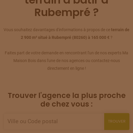
TERRAIN
À
ALBERT
(80)
Rubempré ?
09
64 500 €
/
240
TERRAIN
À
ALBERT
Vous souhaitez davantages d'informations à propos de ce
terrain de
(80)
10
2 900 m² situé à Rubempré (80260) à 165 000 €
?
29 500 €
/
240
Faites part de votre demande en rencontrant l'un de nos experts Ma
TERRAIN
À
ALBERT
(80)
11
Maison Bois dans l'une de nos agences ou contactez-nous
38 160 €
/
240
directement en ligne !
TERRAIN
À
ALBERT
(80)
12
110 580 €
/
240
Trouver l'agence la plus proche
TERRAIN
À
ALBERT
de chez vous :
(80)
13
105 000 €
/
240
TROUVER
TERRAIN
À
ALBERT
(80)