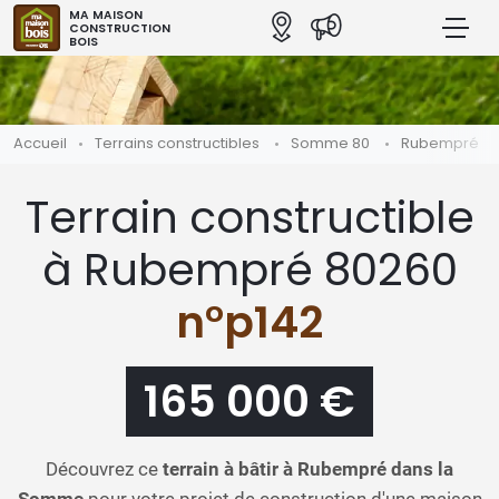
MA MAISON
CONSTRUCTION
BOIS
Accueil
Terrains constructibles
Somme 80
Rubempré
Terrain constructible
à Rubempré 80260
n°p142
165 000 €
Découvrez ce
terrain à bâtir à Rubempré dans la
Somme
pour votre projet de construction d'une maison