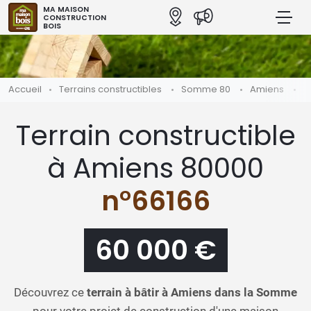
MA MAISON
CONSTRUCTION
BOIS
Accueil
Terrains constructibles
Somme 80
Amiens
T
Terrain constructible
à Amiens 80000
n°66166
60 000 €
Découvrez ce
terrain à bâtir à Amiens dans la Somme
pour votre projet de construction d'une maison