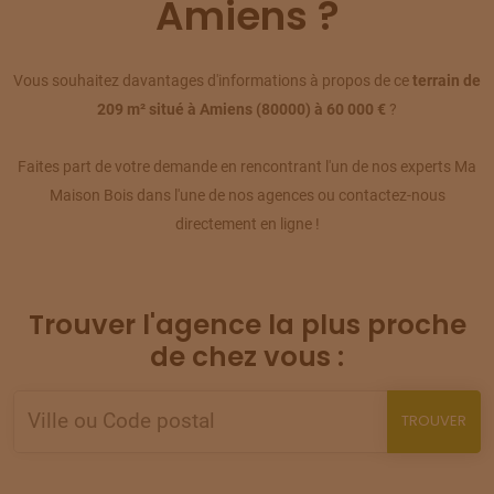
Amiens ?
09
77 500 €
/
294
TERRAIN
À
AILLY-SUR-SOMME
Vous souhaitez davantages d'informations à propos de ce
terrain de
(80)
10
209 m² situé à Amiens (80000) à 60 000 €
?
62 900 €
/
294
Faites part de votre demande en rencontrant l'un de nos experts Ma
TERRAIN
À
AILLY-SUR-SOMME
(80)
11
Maison Bois dans l'une de nos agences ou contactez-nous
80 500 €
/
294
directement en ligne !
TERRAIN
À
AILLY-SUR-SOMME
(80)
12
52 000 €
/
294
Trouver l'agence la plus proche
TERRAIN
À
AILLY-SUR-SOMME
de chez vous :
(80)
13
77 500 €
/
294
TROUVER
TERRAIN
À
ARGOEUVES
(80)
14
15 000 €
/
294