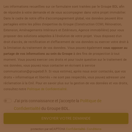
20
66 000 €
/
294
Les informations recueillies sur ce formulaire sont traitées par le Groupe BDL afin
de répondre à votre demande et de vous accompagner dans votre projet immobilier.
TERRAIN
À
BELLOY-SUR-SOMME
(80)
Dans le cadre de notre offre d'accompagnement global, vos données peuvent être
21
partagées entre les pôles d'expertise du Groupe (Construction CCMI, Rénovation,
65 000 €
/
294
Extension, Aménagements Intérieurs et Extérieurs, Agence immobilière) pour vous
proposer des solutions adaptées à l'évolution de votre projet. Vous disposez d'un
TERRAIN
À
BELLOY-SUR-SOMME
(80)
droit d'accès, de rectification et d'effacement de vos données ou exercer votre droit à
22
la limitation du traitement de vos données. Vous pouvez également
vous opposer au
65 000 €
/
294
partage de vos informations au sein du Groupe
à des fins de prospection à tout
moment. Vous pouvez exercer ces droits et pour toute question sur le traitement de
TERRAIN
À
BELLOY-SUR-SOMME
(80)
vos données, vous pouvez nous contacter en écrivant à service
23
communication@groupebdl.fr. Si vous estimez, après nous avoir contactés, que vos
67 000 €
/
294
droits « informatique et libertés » ne sont pas respectés, vous pouvez adresser une
réclamation à la Cnil. Pour en savoir plus sur la gestion de vos données et vos droits,
TERRAIN
À
BELLOY-SUR-SOMME
(80)
consultez notre
Politique de Confidentialité
.
24
67 000 €
/
294
J'ai pris connaissance et j'accepte la
Politique de
Confidentialité
du Groupe BDL.
TERRAIN
À
BELLOY-SUR-SOMME
(80)
ENVOYER VOTRE DEMANDE
25
66 000 €
/
294
protection par reCAPTCHA
Confidentialité
-
Conditions