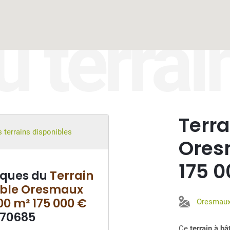
u terrai
Terra
 terrains disponibles
Ores
175 0
iques du
Terrain
ible Oresmaux
00 m² 175 000 €
Oresmau
°70685
Ce
terrain à b