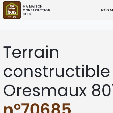
MA MAISON
NOS M
CONSTRUCTION
BOIS
Terrain
constructible
Oresmaux 80
n°70685