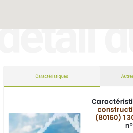
détail d
Caractéristiques
Autres
Caractérist
construct
(80160) 1 3
n