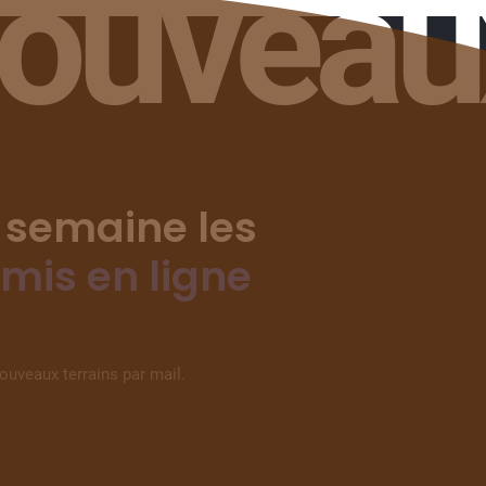
nouveau
 semaine les
 mis en ligne
nouveaux terrains par mail.