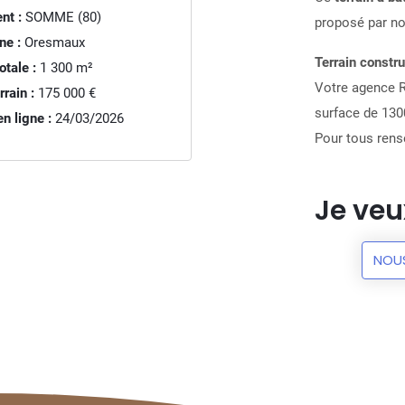
nt :
SOMME (80)
proposé par n
e :
Oresmaux
Terrain constr
otale :
1 300
m²
Votre agence R
rrain :
175 000 €
surface de 1300
n ligne :
24/03/2026
Pour tous rens
Je veu
NOU