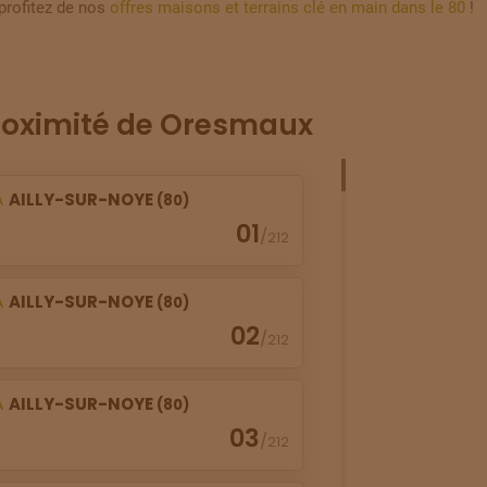
profitez de nos
offres maisons et terrains clé en main dans le 80
!
roximité de Oresmaux
À
AILLY-SUR-NOYE
(80)
01
/
212
À
AILLY-SUR-NOYE
(80)
02
/
212
À
AILLY-SUR-NOYE
(80)
03
/
212