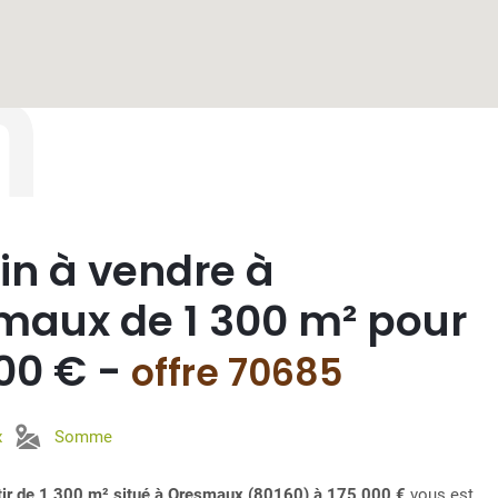
n
in à vendre à
maux de 1 300 m² pour
00 € -
offre 70685
x
Somme
âtir de 1 300 m² situé à Oresmaux (80160) à 175 000 €
vous est