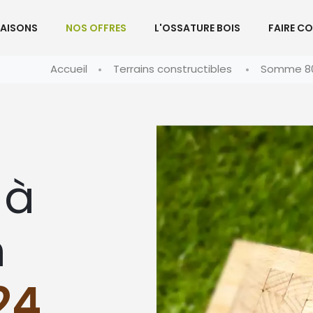
AISONS
NOS OFFRES
L'OSSATURE BOIS
FAIRE C
Accueil
Terrains constructibles
Somme 8
 à
n
24