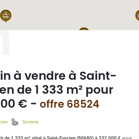
n
in à vendre à Saint-
en de 1 333 m² pour
000 € -
offre 68524
cien
Somme
âtir de 1 333 m² situé à Saint-Fuscien (80680) à 332 000 €
vous