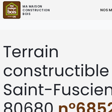
MA MAISON
NOS M
CONSTRUCTION
BOIS
Terrain
constructible
Saint-Fuscie
80680
n°685