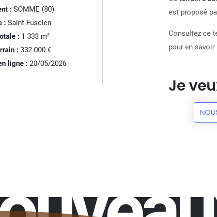
nt :
SOMME (80)
est proposé par
 :
Saint-Fuscien
Consultez ce te
otale :
1 333
m²
pour en savoir 
rrain :
332 000 €
n ligne :
20/05/2026
Je veu
NOU
nouveau