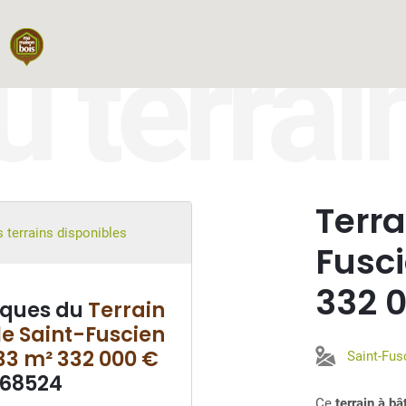
u terrai
Terra
 terrains disponibles
Fusci
332 
iques du
Terrain
le Saint-Fuscien
33 m² 332 000 €
Saint-Fus
°68524
Ce
terrain à b