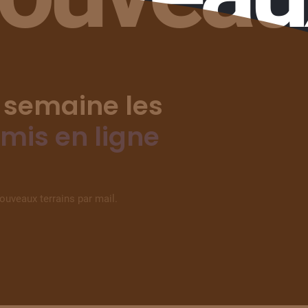
 semaine les
 mis en ligne
nouveaux terrains par mail.