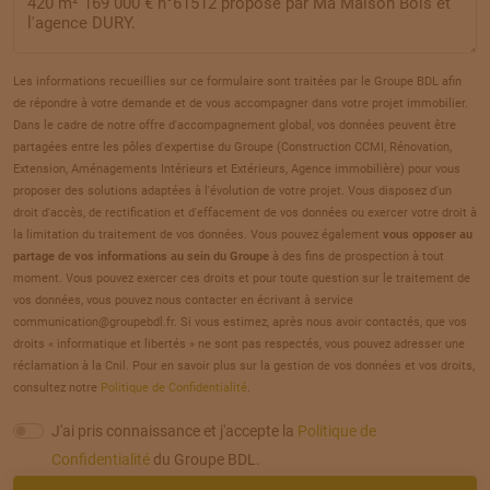
TERRAIN
À
BELLOY-SUR-SOMME
(80)
20
66 000 €
/
294
Les informations recueillies sur ce formulaire sont traitées par le Groupe BDL afin
de répondre à votre demande et de vous accompagner dans votre projet immobilier.
TERRAIN
À
BELLOY-SUR-SOMME
(80)
Dans le cadre de notre offre d'accompagnement global, vos données peuvent être
21
partagées entre les pôles d'expertise du Groupe (Construction CCMI, Rénovation,
65 000 €
/
294
Extension, Aménagements Intérieurs et Extérieurs, Agence immobilière) pour vous
proposer des solutions adaptées à l'évolution de votre projet. Vous disposez d'un
TERRAIN
À
BELLOY-SUR-SOMME
(80)
droit d'accès, de rectification et d'effacement de vos données ou exercer votre droit à
22
la limitation du traitement de vos données. Vous pouvez également
vous opposer au
65 000 €
/
294
partage de vos informations au sein du Groupe
à des fins de prospection à tout
moment. Vous pouvez exercer ces droits et pour toute question sur le traitement de
TERRAIN
À
BELLOY-SUR-SOMME
(80)
vos données, vous pouvez nous contacter en écrivant à service
23
communication@groupebdl.fr. Si vous estimez, après nous avoir contactés, que vos
67 000 €
/
294
droits « informatique et libertés » ne sont pas respectés, vous pouvez adresser une
réclamation à la Cnil. Pour en savoir plus sur la gestion de vos données et vos droits,
TERRAIN
À
BELLOY-SUR-SOMME
(80)
consultez notre
Politique de Confidentialité
.
24
67 000 €
/
294
J'ai pris connaissance et j'accepte la
Politique de
Confidentialité
du Groupe BDL.
TERRAIN
À
BELLOY-SUR-SOMME
(80)