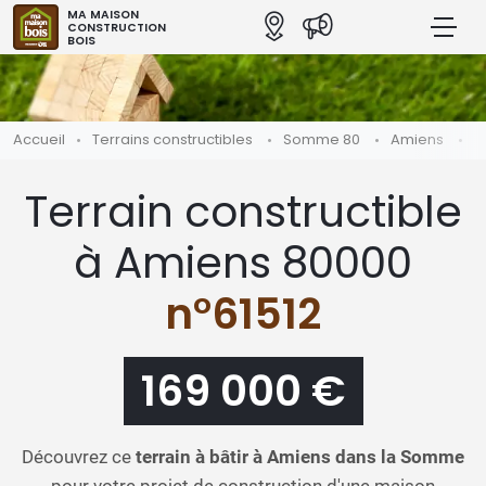
MA MAISON
CONSTRUCTION
BOIS
Accueil
Terrains constructibles
Somme 80
Amiens
T
Terrain constructible
à Amiens 80000
n°61512
169 000 €
Découvrez ce
terrain à bâtir à Amiens dans la Somme
pour votre projet de construction d'une maison