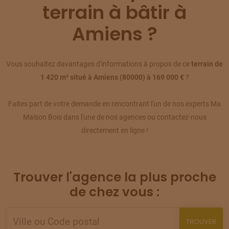
terrain à bâtir à
TERRAIN
À
AILLY-SUR-SOMME
(80)
Amiens ?
09
77 500 €
/
294
TERRAIN
À
AILLY-SUR-SOMME
Vous souhaitez davantages d'informations à propos de ce
terrain de
(80)
10
1 420 m² situé à Amiens (80000) à 169 000 €
?
62 900 €
/
294
Faites part de votre demande en rencontrant l'un de nos experts Ma
TERRAIN
À
AILLY-SUR-SOMME
(80)
11
Maison Bois dans l'une de nos agences ou contactez-nous
80 500 €
/
294
directement en ligne !
TERRAIN
À
AILLY-SUR-SOMME
(80)
12
52 000 €
/
294
Trouver l'agence la plus proche
TERRAIN
À
AILLY-SUR-SOMME
de chez vous :
(80)
13
77 500 €
/
294
TROUVER
TERRAIN
À
ARGOEUVES
(80)