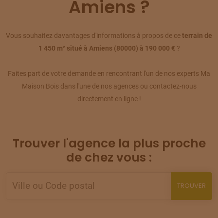
Amiens ?
09
77 500 €
/
294
TERRAIN
À
AILLY-SUR-SOMME
Vous souhaitez davantages d'informations à propos de ce
terrain de
(80)
10
1 450 m² situé à Amiens (80000) à 190 000 €
?
62 900 €
/
294
Faites part de votre demande en rencontrant l'un de nos experts Ma
TERRAIN
À
AILLY-SUR-SOMME
(80)
11
Maison Bois dans l'une de nos agences ou contactez-nous
80 500 €
/
294
directement en ligne !
TERRAIN
À
AILLY-SUR-SOMME
(80)
12
52 000 €
/
294
Trouver l'agence la plus proche
TERRAIN
À
AILLY-SUR-SOMME
de chez vous :
(80)
13
77 500 €
/
294
TROUVER
TERRAIN
À
ARGOEUVES
(80)
14
15 000 €
/
294