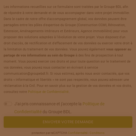
20
66 000 €
/
294
Les informations recueillies sur ce formulaire sont traitées par le Groupe BDL afin
de répondre à votre demande et de vous accompagner dans votre projet immobilier.
TERRAIN
À
BELLOY-SUR-SOMME
(80)
Dans le cadre de notre offre d'accompagnement global, vos données peuvent être
21
partagées entre les pôles d'expertise du Groupe (Construction CCMI, Rénovation,
65 000 €
/
294
Extension, Aménagements Intérieurs et Extérieurs, Agence immobilière) pour vous
proposer des solutions adaptées à l'évolution de votre projet. Vous disposez d'un
TERRAIN
À
BELLOY-SUR-SOMME
(80)
droit d'accès, de rectification et d'effacement de vos données ou exercer votre droit à
22
la limitation du traitement de vos données. Vous pouvez également
vous opposer au
65 000 €
/
294
partage de vos informations au sein du Groupe
à des fins de prospection à tout
moment. Vous pouvez exercer ces droits et pour toute question sur le traitement de
TERRAIN
À
BELLOY-SUR-SOMME
(80)
vos données, vous pouvez nous contacter en écrivant à service
23
communication@groupebdl.fr. Si vous estimez, après nous avoir contactés, que vos
67 000 €
/
294
droits « informatique et libertés » ne sont pas respectés, vous pouvez adresser une
réclamation à la Cnil. Pour en savoir plus sur la gestion de vos données et vos droits,
TERRAIN
À
BELLOY-SUR-SOMME
(80)
consultez notre
Politique de Confidentialité
.
24
67 000 €
/
294
J'ai pris connaissance et j'accepte la
Politique de
Confidentialité
du Groupe BDL.
TERRAIN
À
BELLOY-SUR-SOMME
(80)
ENVOYER VOTRE DEMANDE
25
66 000 €
/
294
protection par reCAPTCHA
Confidentialité
-
Conditions