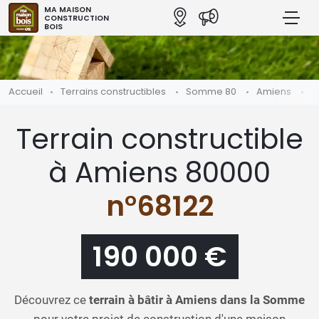
MA MAISON
CONSTRUCTION
BOIS
Accueil
Terrains constructibles
Somme 80
Amiens
T
Terrain constructible
à Amiens 80000
n°68122
190 000 €
Découvrez ce
terrain à bâtir à Amiens dans la Somme
pour votre projet de construction d'une maison