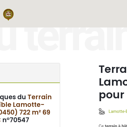
u terrai
Terra
Lamo
pour
iques du
Terrain
ible Lamotte-
0450) 722 m² 69
Lamotte-B
€
n°70547
Ce
terrain à b