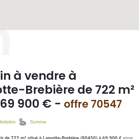
n
2
in à vendre à
tte-Brebière de 722 m²
 69 900 € -
offre 70547
rebière
Somme
âtir de 722 m² situé à Lamotte-Brebière (80450) à 69 900 €
vous