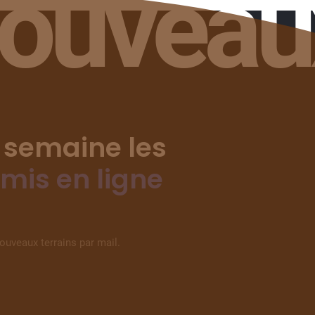
nouveau
 semaine les
 mis en ligne
nouveaux terrains par mail.