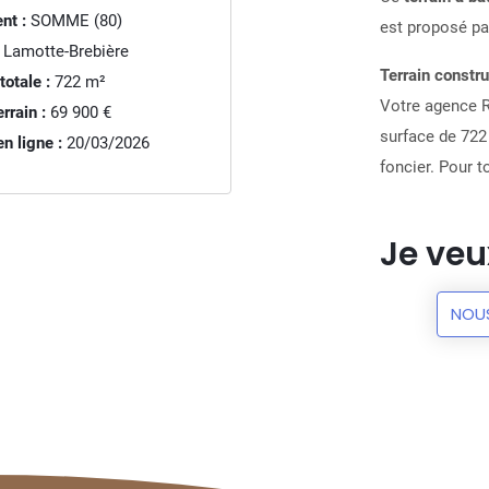
nt :
SOMME (80)
est proposé pa
Lamotte-Brebière
Terrain constru
totale :
722
m²
Votre agence R
rrain :
69 900 €
surface de 722 
n ligne :
20/03/2026
foncier. Pour 
Je veu
NOU