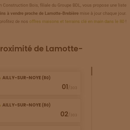
 Construction Bois, filiale du Groupe BDL, vous propose une liste
ains à vendre proche de Lamotte-Brebière
mise à jour chaque jour.
profitez de nos
offres maisons et terrains clé en main dans le 80
!
roximité de Lamotte-
À
AILLY-SUR-NOYE
(80)
01
/
303
À
AILLY-SUR-NOYE
(80)
02
/
303