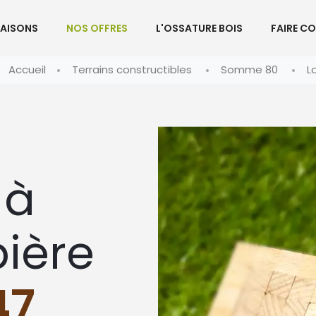
AISONS
NOS OFFRES
L'OSSATURE BOIS
FAIRE C
Accueil
Terrains constructibles
Somme 80
L
 à
ière
47