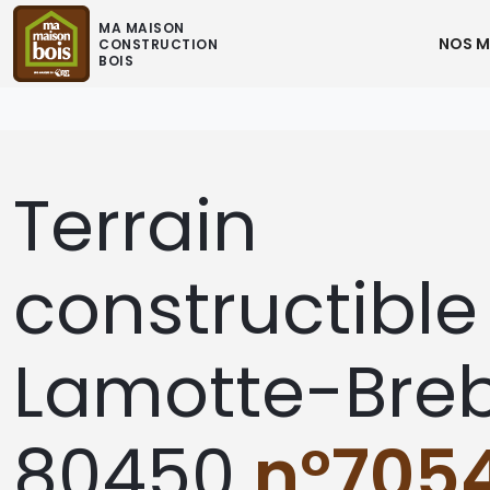
MA MAISON
NOS M
CONSTRUCTION
BOIS
Terrain
constructible
Lamotte-Breb
80450
n°705