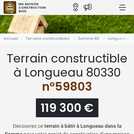
MA MAISON
CONSTRUCTION
BOIS
Accueil
Terrains constructibles
Somme 80
Longueau
Terrain constructible
à Longueau 80330
n°59803
119 300 €
Découvrez ce
terrain à bâtir à Longueau dans la
Somme
pour votre projet de construction d'une maison