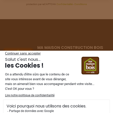
protection par reCAPTCHA
Confidentialité
-
Conditions
TERRAIN
À
AMIENS
(80)
26
190 000 €
/
299
TERRAIN
À
AMIENS
(80)
27
220 000 €
/
299
MA MAISON CONSTRUCTION BOIS
TERRAIN
À
AMIENS
(80)
Constructeur de maisons ossature bois
28
195 000 €
/
299
depuis 2002
dans les Hauts-de-France,
Normandie et Ile de France.
TERRAIN
À
AMIENS
(80)
29
42 000 €
/
299
TERRAIN
À
AMIENS
NOS FILIALES
(80)
30
148 000 €
/
299
TERRAIN
À
AMIENS
(80)