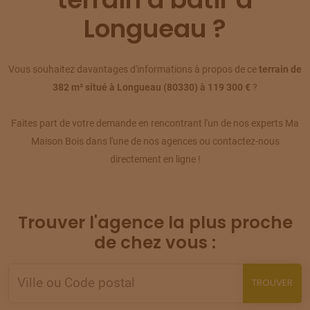
TERRAIN
À
AILLY-SUR-SOMME
(80)
Longueau ?
09
77 500 €
/
299
TERRAIN
À
AILLY-SUR-SOMME
Vous souhaitez davantages d'informations à propos de ce
terrain de
(80)
10
382 m² situé à Longueau (80330) à 119 300 €
?
62 900 €
/
299
Faites part de votre demande en rencontrant l'un de nos experts Ma
TERRAIN
À
AILLY-SUR-SOMME
(80)
11
Maison Bois dans l'une de nos agences ou contactez-nous
80 500 €
/
299
directement en ligne !
TERRAIN
À
AILLY-SUR-SOMME
(80)
12
52 000 €
/
299
Trouver l'agence la plus proche
TERRAIN
À
AILLY-SUR-SOMME
de chez vous :
(80)
13
77 500 €
/
299
TROUVER
TERRAIN
À
AMIENS
(80)