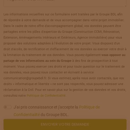
TERRAIN
À
AMIENS
(80)
20
77 000 €
/
299
Les informations recueillies sur ce formulaire sont traitées par le Groupe BDL afin
de répondre à votre demande et de vous accompagner dans votre projet immobilier.
TERRAIN
À
AMIENS
(80)
Dans le cadre de notre offre d'accompagnement global, vos données peuvent être
21
partagées entre les pôles d'expertise du Groupe (Construction CCMI, Rénovation,
73 920 €
/
299
Extension, Aménagements Intérieurs et Extérieurs, Agence immobilière) pour vous
proposer des solutions adaptées à l'évolution de votre projet. Vous disposez d'un
TERRAIN
À
AMIENS
(80)
droit d'accès, de rectification et d'effacement de vos données ou exercer votre droit à
22
la limitation du traitement de vos données. Vous pouvez également
vous opposer au
91 680 €
/
299
partage de vos informations au sein du Groupe
à des fins de prospection à tout
moment. Vous pouvez exercer ces droits et pour toute question sur le traitement de
TERRAIN
À
AMIENS
(80)
vos données, vous pouvez nous contacter en écrivant à service
23
communication@groupebdl.fr. Si vous estimez, après nous avoir contactés, que vos
90 480 €
/
299
droits « informatique et libertés » ne sont pas respectés, vous pouvez adresser une
réclamation à la Cnil. Pour en savoir plus sur la gestion de vos données et vos droits,
TERRAIN
À
AMIENS
(80)
consultez notre
Politique de Confidentialité
.
24
100 560 €
/
299
J'ai pris connaissance et j'accepte la
Politique de
Confidentialité
du Groupe BDL.
TERRAIN
À
AMIENS
(80)
ENVOYER VOTRE DEMANDE
25
250 000 €
/
299