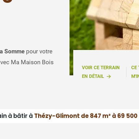
 la Somme
pour votre
 avec Ma Maison Bois
VOIR CE TERRAIN
CE
EN DÉTAIL
M'I
in à bâtir à
Thézy-Glimont de 847 m² à 69 500