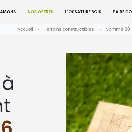
AISONS
NOS OFFRES
L'OSSATURE BOIS
FAIRE C
Accueil
Terrains constructibles
Somme 80
 à
nt
86