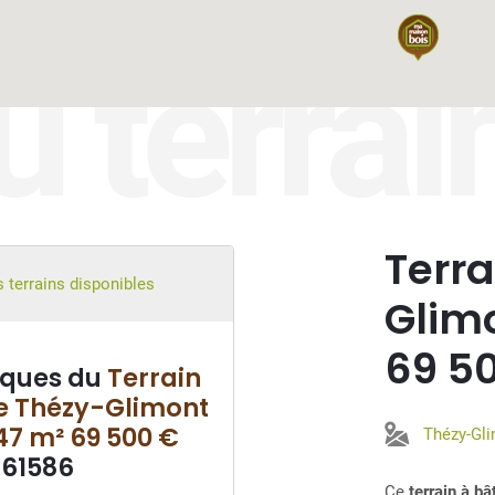
u terrai
Terra
 terrains disponibles
Glim
69 5
iques du
Terrain
le Thézy-Glimont
47 m² 69 500 €
Thézy-Gl
°61586
Ce
terrain à b