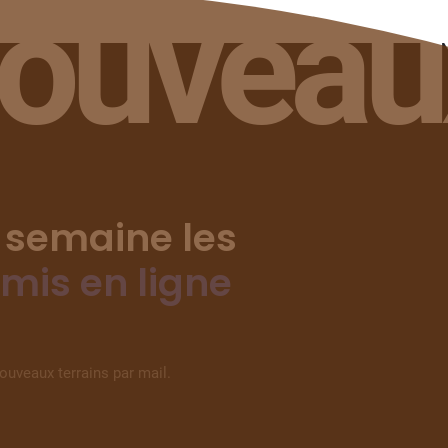
nouveau
 semaine les
 mis en ligne
nouveaux terrains par mail.