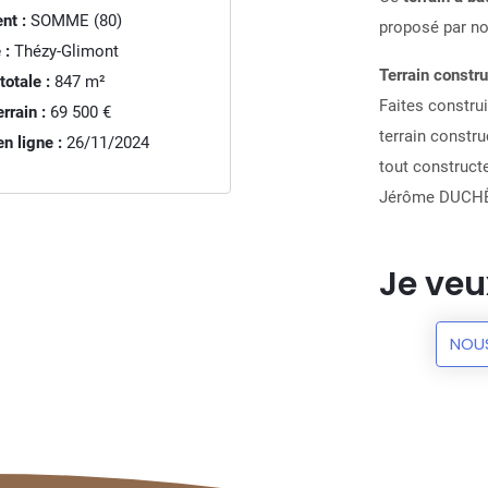
nt :
SOMME (80)
proposé par n
 :
Thézy-Glimont
Terrain constru
totale :
847
m²
Faites constru
rrain :
69 500 €
terrain constru
n ligne :
26/11/2024
tout construct
Jérôme DUCHÊ
Je veu
NOU