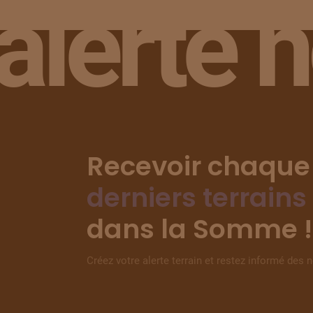
alerte 
Recevoir chaque
derniers terrains
dans la Somme !
Créez votre alerte terrain et restez informé des 