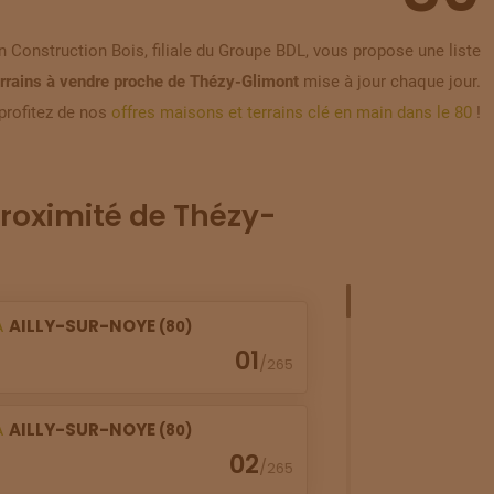
 Construction Bois, filiale du Groupe BDL, vous propose une liste
errains à vendre proche de Thézy-Glimont
mise à jour chaque jour.
profitez de nos
offres maisons et terrains clé en main dans le 80
!
roximité de Thézy-
À
AILLY-SUR-NOYE
(80)
01
/
265
À
AILLY-SUR-NOYE
(80)
02
/
265