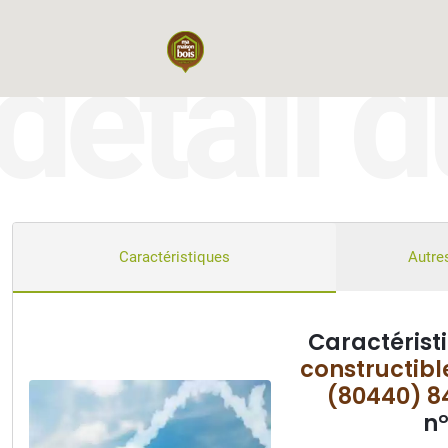
détail d
2
Caractéristiques
Autres
Caractérist
constructib
(80440) 8
n