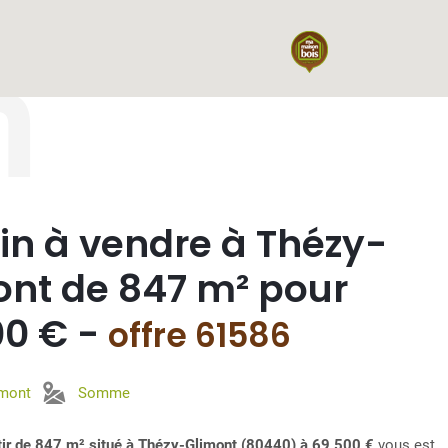
n
in à vendre à Thézy-
ont de 847 m² pour
00 € -
offre 61586
imont
Somme
âtir de 847 m² situé à Thézy-Glimont (80440) à 69 500 €
vous est