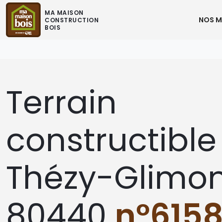
MA MAISON
NOS M
CONSTRUCTION
BOIS
Terrain
constructible
Thézy-Glimo
80440
n°615