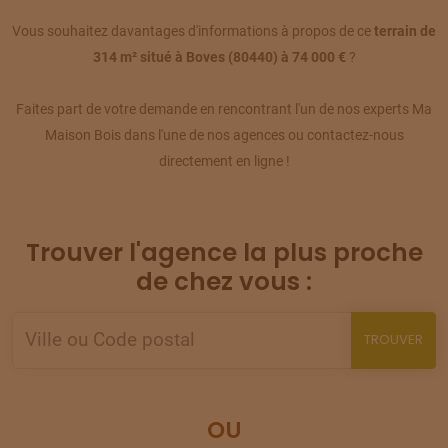
TERRAIN
À
AILLY-SUR-SOMME
Vous souhaitez davantages d'informations à propos de ce
terrain de
(80)
10
314 m² situé à Boves (80440) à 74 000 €
?
62 900 €
/
283
Faites part de votre demande en rencontrant l'un de nos experts Ma
TERRAIN
À
AILLY-SUR-SOMME
(80)
11
Maison Bois dans l'une de nos agences ou contactez-nous
80 500 €
/
283
directement en ligne !
TERRAIN
À
AILLY-SUR-SOMME
(80)
12
52 000 €
/
283
Trouver l'agence la plus proche
TERRAIN
À
AILLY-SUR-SOMME
de chez vous :
(80)
13
77 500 €
/
283
TROUVER
TERRAIN
À
AMIENS
(80)
14
76 000 €
/
283
OU
TERRAIN
À
AMIENS
(80)