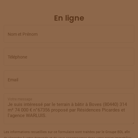
15
120 000 €
/
283
En ligne
TERRAIN
À
AMIENS
(80)
16
395 500 €
/
283
Nom et Prénom
TERRAIN
À
AMIENS
(80)
17
185 000 €
/
283
Téléphone
TERRAIN
À
AMIENS
(80)
18
149 000 €
/
283
Email
TERRAIN
À
AMIENS
(80)
Votre message
19
77 000 €
/
283
TERRAIN
À
AMIENS
(80)
20
77 000 €
/
283
Les informations recueillies sur ce formulaire sont traitées par le Groupe BDL afin