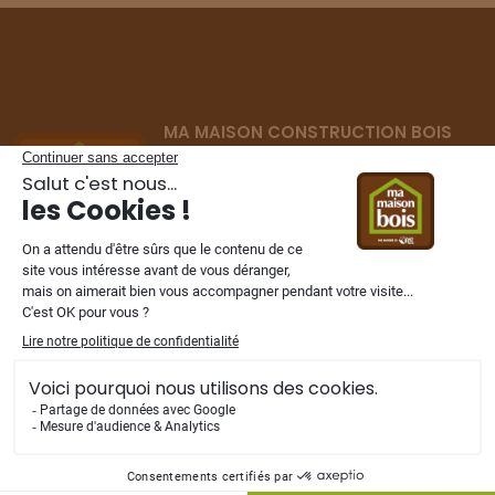
283
TERRAIN
À
AMIENS
(80)
27
220 000 €
/
283
MA MAISON CONSTRUCTION BOIS
TERRAIN
À
AMIENS
(80)
Constructeur de maisons ossature bois
28
195 000 €
/
283
depuis 2002
dans les Hauts-de-France,
Normandie et Ile de France.
TERRAIN
À
AMIENS
(80)
29
42 000 €
/
283
TERRAIN
À
AMIENS
NOS FILIALES
(80)
30
148 000 €
/
283
TERRAIN
À
AMIENS
(80)
31
80 000 €
/
283
Mentions légales
-
Vie privée
-
Plan du site
TERRAIN
À
AMIENS