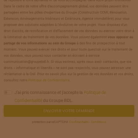
de répondre à votre demande et de vous accompagner dans votre projet immobilier.
TERRAIN
À
AMIENS
(80)
Dans le cadre de notre offre d'accompagnement global, vos données peuvent être
21
partagées entre les pôles d'expertise du Groupe (Construction CCMI, Rénovation,
73 920 €
/
283
Extension, Aménagements Intérieurs et Extérieurs, Agence immobilière) pour vous
proposer des solutions adaptées à l'évolution de votre projet. Vous disposez d'un
TERRAIN
À
AMIENS
(80)
droit d'accès, de rectification et d'effacement de vos données ou exercer votre droit à
22
la limitation du traitement de vos données. Vous pouvez également
vous opposer au
91 680 €
/
283
partage de vos informations au sein du Groupe
à des fins de prospection à tout
moment. Vous pouvez exercer ces droits et pour toute question sur le traitement de
TERRAIN
À
AMIENS
(80)
vos données, vous pouvez nous contacter en écrivant à service
23
communication@groupebdl.fr. Si vous estimez, après nous avoir contactés, que vos
90 480 €
/
283
droits « informatique et libertés » ne sont pas respectés, vous pouvez adresser une
réclamation à la Cnil. Pour en savoir plus sur la gestion de vos données et vos droits,
TERRAIN
À
AMIENS
(80)
consultez notre
Politique de Confidentialité
.
24
100 560 €
/
283
J'ai pris connaissance et j'accepte la
Politique de
Confidentialité
du Groupe BDL.
TERRAIN
À
AMIENS
(80)
ENVOYER VOTRE DEMANDE
25
250 000 €
/
283
protection par reCAPTCHA
Confidentialité
-
Conditions
TERRAIN
À
AMIENS
(80)
26
190 000 €
/