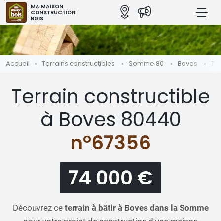
MA MAISON
CONSTRUCTION
BOIS
Accueil
Terrains constructibles
Somme 80
Boves
Te
Terrain constructible
à Boves 80440
n°67356
74 000 €
Découvrez ce
terrain à bâtir à Boves dans la Somme
pour votre projet de construction d'une maison