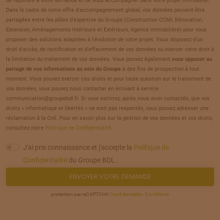
de répondre à votre demande et de vous accompagner dans votre projet immobilier.
TERRAIN
À
BRETEUIL
(60)
Dans le cadre de notre offre d'accompagnement global, vos données peuvent être
21
partagées entre les pôles d'expertise du Groupe (Construction CCMI, Rénovation,
45 580 €
/
169
Extension, Aménagements Intérieurs et Extérieurs, Agence immobilière) pour vous
proposer des solutions adaptées à l'évolution de votre projet. Vous disposez d'un
TERRAIN
À
BRETEUIL
(60)
droit d'accès, de rectification et d'effacement de vos données ou exercer votre droit à
22
la limitation du traitement de vos données. Vous pouvez également
vous opposer au
40 000 €
/
169
partage de vos informations au sein du Groupe
à des fins de prospection à tout
moment. Vous pouvez exercer ces droits et pour toute question sur le traitement de
TERRAIN
À
BRETEUIL
(60)
vos données, vous pouvez nous contacter en écrivant à service
23
communication@groupebdl.fr. Si vous estimez, après nous avoir contactés, que vos
89 000 €
/
169
droits « informatique et libertés » ne sont pas respectés, vous pouvez adresser une
réclamation à la Cnil. Pour en savoir plus sur la gestion de vos données et vos droits,
TERRAIN
À
CAGNY
(80)
consultez notre
Politique de Confidentialité
.
24
91 500 €
/
169
J'ai pris connaissance et j'accepte la
Politique de
Confidentialité
du Groupe BDL.
TERRAIN
À
CATHEUX
(60)
ENVOYER VOTRE DEMANDE
25
37 000 €
/
169
protection par reCAPTCHA
Confidentialité
-
Conditions
TERRAIN
À
CEMPUIS
(60)
26
45 000 €
/