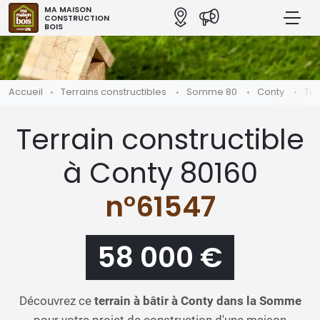
MA MAISON
CONSTRUCTION
BOIS
Accueil
Terrains constructibles
Somme 80
Conty
Ter
Terrain constructible
à Conty 80160
n°61547
58 000 €
Découvrez ce
terrain à bâtir à Conty dans la Somme
pour votre projet de construction d'une maison