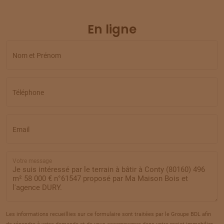
15
54 900 €
/
169
En ligne
TERRAIN
À
BRETEUIL
(60)
16
95 000 €
/
169
Nom et Prénom
TERRAIN
À
BRETEUIL
(60)
17
34 980 €
/
169
Téléphone
TERRAIN
À
BRETEUIL
(60)
18
45 580 €
/
169
Email
TERRAIN
À
BRETEUIL
(60)
Votre message
19
45 580 €
/
169
TERRAIN
À
BRETEUIL
(60)
20
53 902 €
/
169
Les informations recueillies sur ce formulaire sont traitées par le Groupe BDL afin