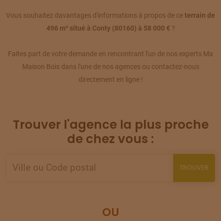
TERRAIN
À
BONNEUIL-LES-EAUX
Vous souhaitez davantages d'informations à propos de ce
terrain de
(60)
10
496 m² situé à Conty (80160) à 58 000 €
?
63 172 €
/
169
Faites part de votre demande en rencontrant l'un de nos experts Ma
TERRAIN
À
BONNEUIL-LES-EAUX
(60)
11
Maison Bois dans l'une de nos agences ou contactez-nous
47 042 €
/
169
directement en ligne !
TERRAIN
À
BOUGAINVILLE
(80)
12
50 000 €
/
169
Trouver l'agence la plus proche
TERRAIN
À
BOUGAINVILLE
de chez vous :
(80)
13
65 500 €
/
169
TROUVER
TERRAIN
À
BOUGAINVILLE
(80)
14
33 000 €
/
169
OU
TERRAIN
À
BRETEUIL
(60)