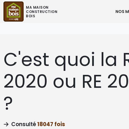
MA MAISON
NOS M
CONSTRUCTION
BOIS
C'est quoi la 
2020 ou RE 2
?
Consulté
18047 fois