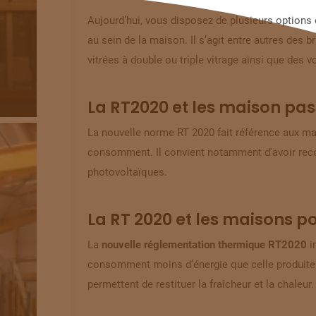
Aujourd’hui, vous disposez de plusieurs options e
au sein de la maison. Il s’agit entre autres des 
vitrées à double ou triple vitrage ainsi que des v
La RT2020 et les maison pas
La nouvelle norme RT 2020 fait référence aux ma
consomment. Il convient notamment d'
avoir rec
photovoltaïques.
La RT 2020 et les maisons po
La
nouvelle réglementation thermique RT2020
i
consomment moins d’énergie que celle produite. P
permettent de restituer la fraîcheur et la chaleur.