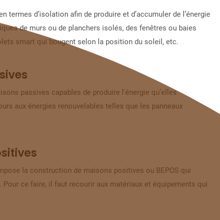
n termes d’isolation afin de produire et d’accumuler de l’énergie
briques de murs ou de planchers isolés, des fenêtres ou baies
olets smart qui bougent selon la position du soleil, etc.
sives
isons passives capables de produire l'énergie qu’elles
ours aux énergies renouvelables
telles que les panneaux
sitives
mpose la construction de maisons positives ou BEPOS qui
our ce faire, il faut recourir aux matériaux et équipements qui