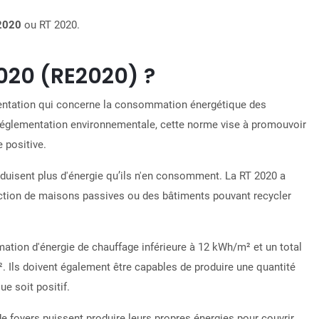
 2020
ou RT 2020.
2020 (RE2020) ?
entation qui concerne la consommation énergétique des
réglementation environnementale, cette norme vise à promouvoir
 positive
.
duisent plus d'énergie qu’ils n'en consomment
. La RT 2020 a
uction de maisons passives ou des bâtiments pouvant recycler
tion d'énergie de chauffage inférieure à 12 kWh/m² et un total
 Ils doivent également être capables de produire une quantité
ue soit positif.
e foyers puissent produire leurs propres énergies pour couvrir