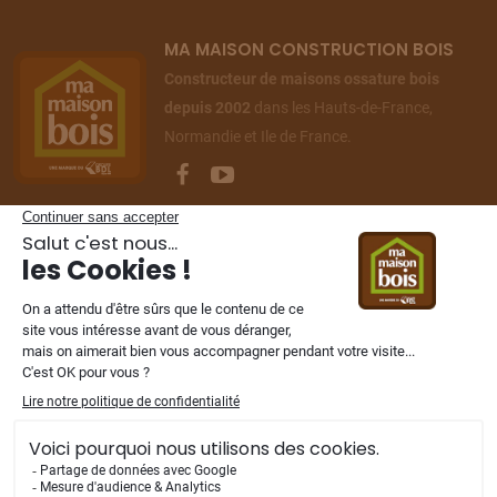
MA MAISON CONSTRUCTION BOIS
Constructeur de maisons ossature bois
depuis 2002
dans les Hauts-de-France,
Normandie et Ile de France.
NOS FILIALES
Mentions légales
-
Vie privée
-
Plan du site
© 2002 - 2026 Ma Maison Construction Bois. Tous droits