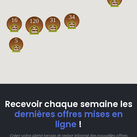
34
16
31
120
5
Recevoir chaque semaine les
dernières offres mises en
ligne
!
Créez votre alerte terrain et restez informé des nouvelles offres