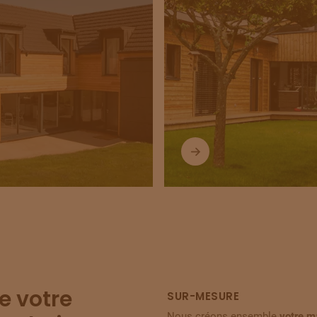
e votre
SUR-MESURE
Nous créons ensemble
votre m