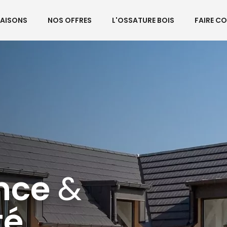
AISONS
NOS OFFRES
L'OSSATURE BOIS
FAIRE C
ence
&
turale
té