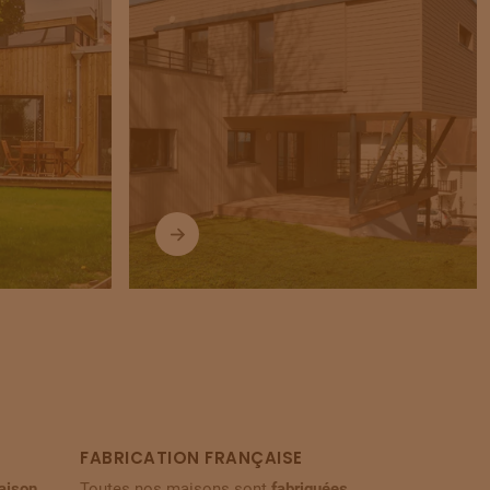
FABRICATION FRANÇAISE
aison
Toutes nos maisons sont
fabriquées