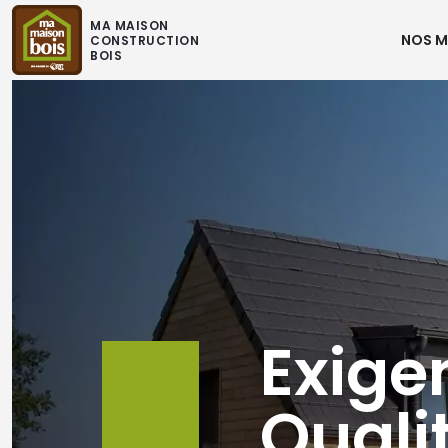
MA MAISON
NOS M
CONSTRUCTION
BOIS
Liberté
Exig
Architec
Quali