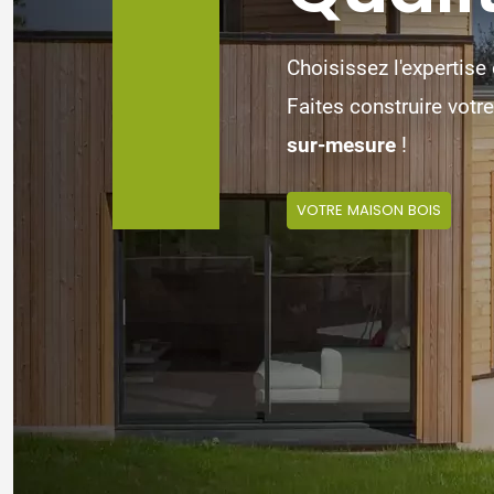
Aucune limite pour imaginer votre
Choisissez l'expertise e
Découvrez tous les
Faites construire votr
avantages de l
quotidien.
sur-mesure
!
CONSTRUIRE VOTRE MAISON BOIS
VOTRE MAISON BOIS