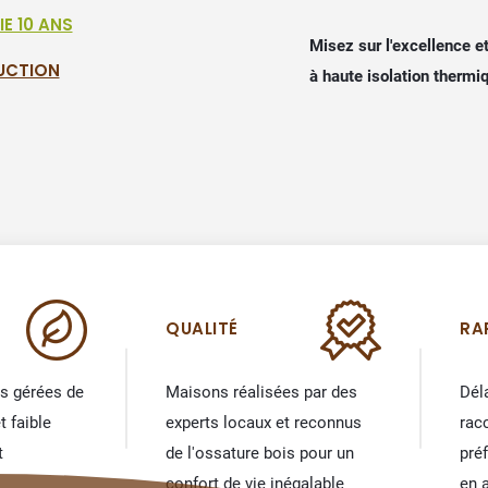
E 10 ANS
Misez sur l'excellence e
UCTION
à haute isolation thermi
QUALITÉ
RA
ts gérées de
Maisons réalisées par des
Dél
t faible
experts locaux et reconnus
rac
t
de l'ossature bois pour un
pré
confort de vie inégalable
en a