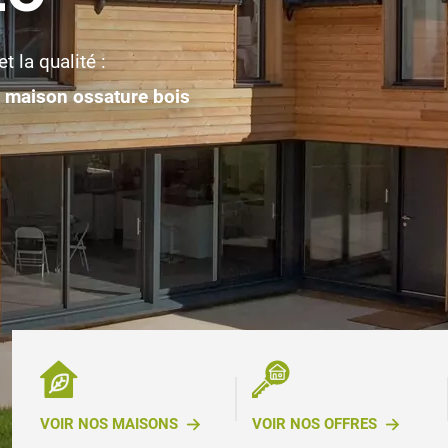
 future maison :
t la qualité :
e
'ossature bois
maison ossature bois
au
VOIR NOS MAISONS
VOIR NOS OFFRES