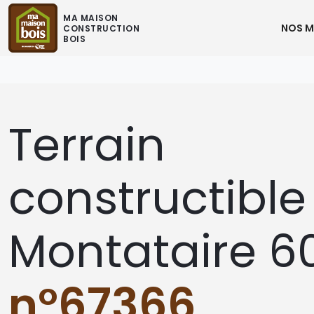
MA MAISON
NOS M
CONSTRUCTION
BOIS
Terrain
constructible
Montataire 6
n°67366