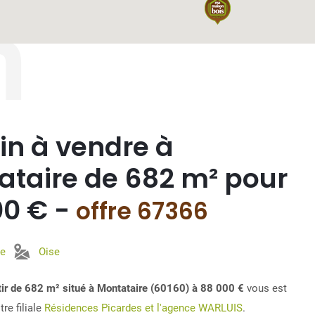
n
in à vendre à
ataire de 682 m² pour
00 € -
offre 67366
re
Oise
âtir de 682 m² situé à Montataire (60160) à 88 000 €
vous est
re filiale
Résidences Picardes et l'agence WARLUIS
.