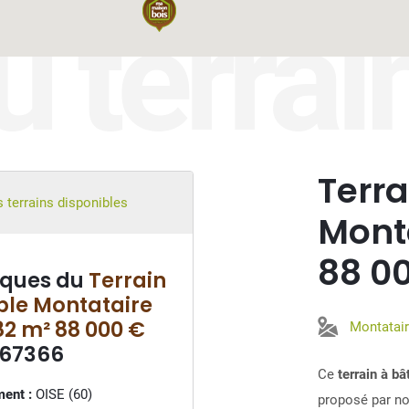
u terrai
Terra
 terrains disponibles
Mont
88 0
iques du
Terrain
ble Montataire
82 m² 88 000 €
Montatai
67366
Ce
terrain à b
ent :
OISE (60)
proposé par not