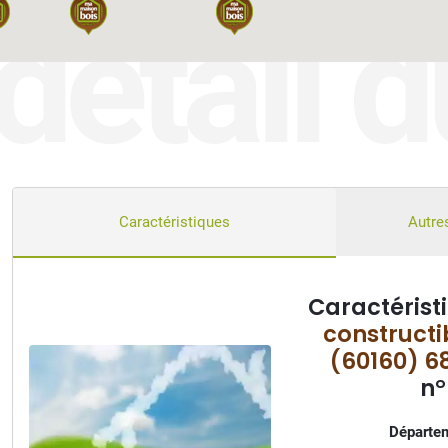
détail d
Caractéristiques
Autres
Caractérist
constructi
(60160) 6
n°
Départem