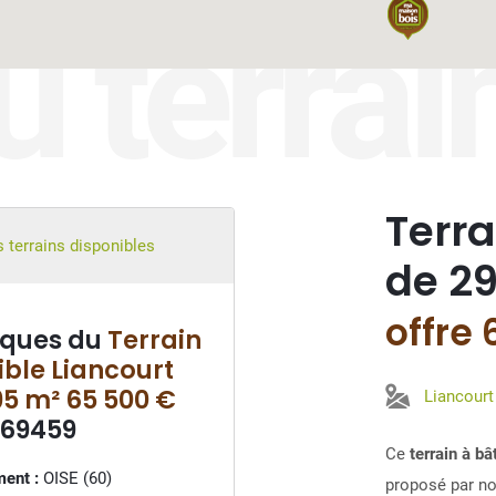
u terrai
Terra
 terrains disponibles
de 29
offre
iques du
Terrain
ible Liancourt
95 m² 65 500 €
Liancourt
°69459
Ce
terrain à b
ent :
OISE (60)
proposé par not