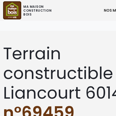
MA MAISON
NOS M
CONSTRUCTION
BOIS
Terrain
constructible
Liancourt 601
n°69459