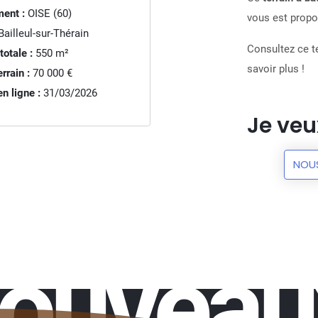
ent :
OISE (60)
vous est propos
ailleul-sur-Thérain
Consultez ce te
totale :
550
m²
savoir plus !
rrain :
70 000 €
n ligne :
31/03/2026
Je veu
NOU
nouveau