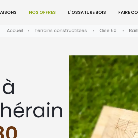
AISONS
NOS OFFRES
L'OSSATURE BOIS
FAIRE C
Accueil
Terrains constructibles
Oise 60
Bail
 à
Thérain
80