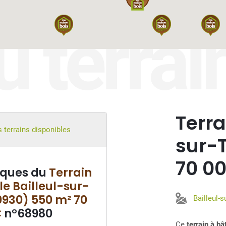
u terrai
Terra
 terrains disponibles
sur-
70 0
iques du
Terrain
le Bailleul-sur-
0930) 550 m² 70
Bailleul-s
€
n°68980
Ce
terrain à b