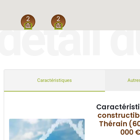
détail d
2
2
Caractéristiques
Autres
Caractérist
constructib
Thérain (6
000 