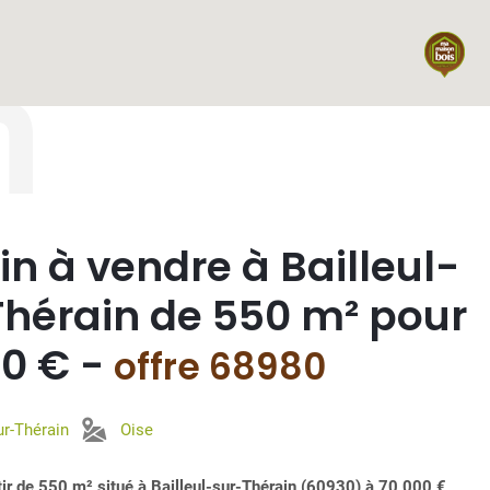
n
in à vendre à Bailleul-
Thérain de 550 m² pour
00 € -
offre 68980
ur-Thérain
Oise
âtir de 550 m² situé à Bailleul-sur-Thérain (60930) à 70 000 €