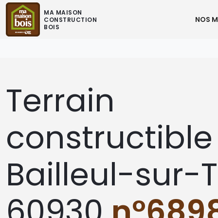
MA MAISON
NOS M
CONSTRUCTION
BOIS
Terrain
constructible
Bailleul-sur-
60930
n°689