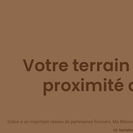
Votre terrain
proximité 
Grâce à un important réseau de partenaires fonciers, Ma Maison
de
terrain