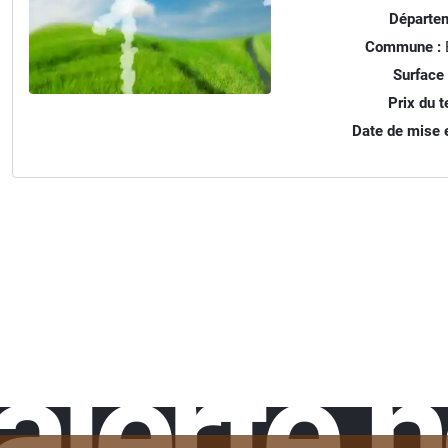
Départem
Commune :
B
Surface 
Prix du te
Date de mise e
alerte 