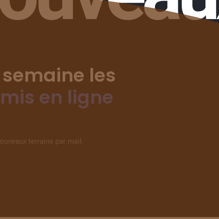
 semaine les
 mis en ligne
nouveaux terrains par mail.