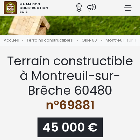
MA MAISON
CONSTRUCTION
BOIS
Accueil
Terrains constructibles
Oise 60
Montreuil-sur-B
Terrain constructible
à Montreuil-sur-
Brêche 60480
n°69881
45 000 €