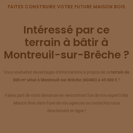
TERRAIN
À
AGNETZ
(60)
FAITES CONSTRUIRE VOTRE FUTURE MAISON BOIS
07
75 000 €
/
262
TERRAIN
À
AGNETZ
Intéressé par ce
(60)
08
70 000 €
/
262
terrain à bâtir à
TERRAIN
À
AGNETZ
(60)
Montreuil-sur-Brêche ?
09
85 700 €
/
262
TERRAIN
À
AGNETZ
Vous souhaitez davantages d'informations à propos de ce
terrain de
(60)
10
800 m² situé à Montreuil-sur-Brêche (60480) à 45 000 €
?
85 000 €
/
262
Faites part de votre demande en rencontrant l'un de nos experts Ma
TERRAIN
À
AGNETZ
(60)
11
Maison Bois dans l'une de nos agences ou contactez-nous
75 000 €
/
262
directement en ligne !
TERRAIN
À
AGNETZ
(60)
12
63 000 €
/
262