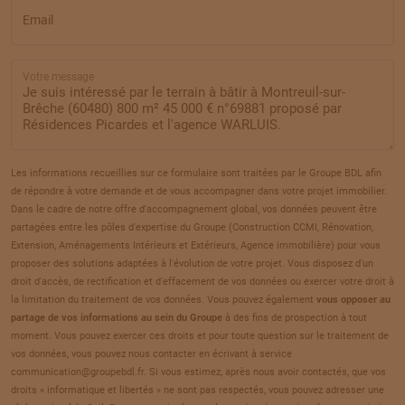
18
49 000 €
/
262
Email
TERRAIN
À
ANSAUVILLERS
(60)
Votre message
19
53 000 €
/
262
TERRAIN
À
ANSAUVILLERS
(60)
20
54 000 €
/
262
Les informations recueillies sur ce formulaire sont traitées par le Groupe BDL afin
de répondre à votre demande et de vous accompagner dans votre projet immobilier.
TERRAIN
À
AUCHY-LA-MONTAGNE
(60)
Dans le cadre de notre offre d'accompagnement global, vos données peuvent être
21
partagées entre les pôles d'expertise du Groupe (Construction CCMI, Rénovation,
110 000 €
/
262
Extension, Aménagements Intérieurs et Extérieurs, Agence immobilière) pour vous
proposer des solutions adaptées à l'évolution de votre projet. Vous disposez d'un
TERRAIN
À
AUCHY-LA-MONTAGNE
(60)
droit d'accès, de rectification et d'effacement de vos données ou exercer votre droit à
22
la limitation du traitement de vos données. Vous pouvez également
vous opposer au
88 000 €
/
262
partage de vos informations au sein du Groupe
à des fins de prospection à tout
moment. Vous pouvez exercer ces droits et pour toute question sur le traitement de
TERRAIN
À
AVRECHY
(60)
vos données, vous pouvez nous contacter en écrivant à service
23
communication@groupebdl.fr. Si vous estimez, après nous avoir contactés, que vos
70 000 €
/
262
droits « informatique et libertés » ne sont pas respectés, vous pouvez adresser une