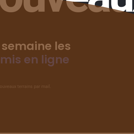
 semaine les
 mis en ligne
nouveaux terrains par mail.