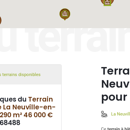
u terrai
Terra
 terrains disponibles
Neuv
pour
iques du
Terrain
e La Neuville-en-
 290 m² 46 000 €
La Neuvil
68488
Ce
terrain à b