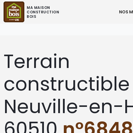
MA MAISON
NOS M
CONSTRUCTION
BOIS
Terrain
constructible
Neuville-en-
60510
n°684