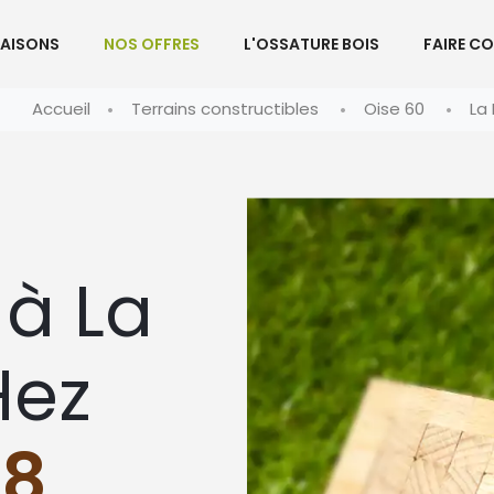
AISONS
NOS OFFRES
L'OSSATURE BOIS
FAIRE C
Accueil
Terrains constructibles
Oise 60
La
 à La
Hez
88