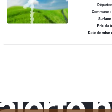
Départem
Commune :
Surface 
Prix du te
Date de mise e
alerte 