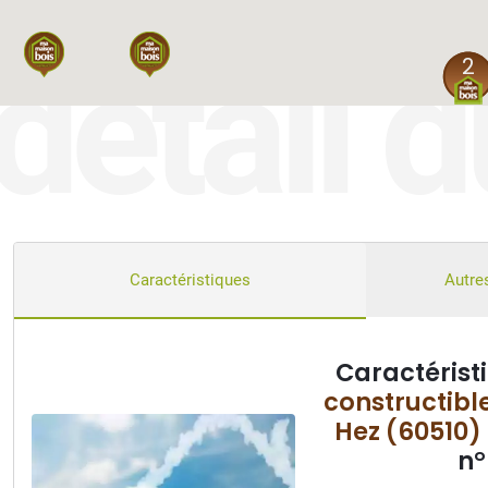
détail d
2
Caractéristiques
Autres
Caractérist
constructibl
Hez (60510)
n°