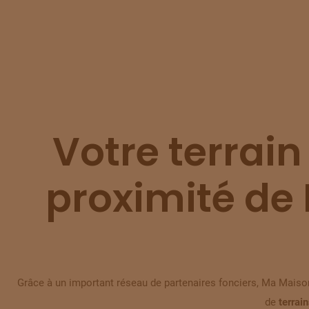
Votre terrain
proximité de 
Grâce à un important réseau de partenaires fonciers, Ma Maison
de
terrai