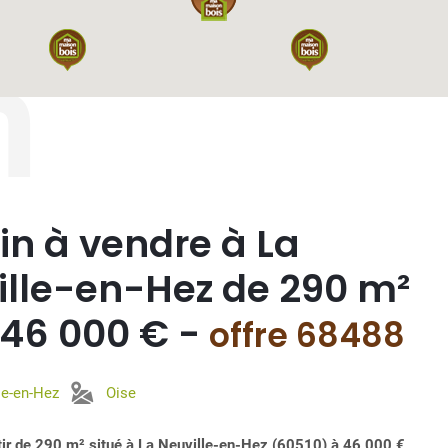
n
in à vendre à La
ille-en-Hez de 290 m²
 46 000 € -
offre 68488
le-en-Hez
Oise
âtir de 290 m² situé à La Neuville-en-Hez (60510) à 46 000 €