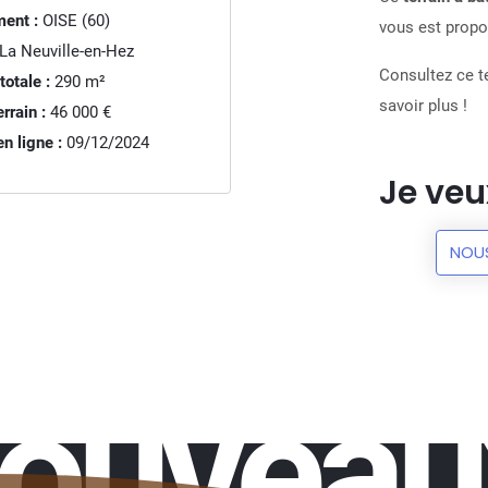
ent :
OISE (60)
vous est propos
La Neuville-en-Hez
Consultez ce te
totale :
290
m²
savoir plus !
rrain :
46 000 €
n ligne :
09/12/2024
Je veu
NOU
nouveau