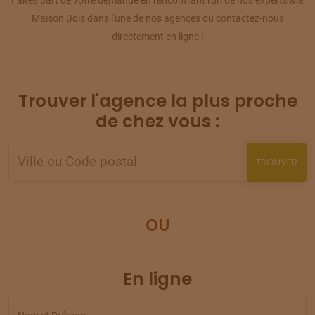
Maison Bois dans l'une de nos agences ou contactez-nous
TERRAIN
À
AGNETZ
(60)
directement en ligne !
12
63 000 €
/
257
TERRAIN
À
AIRION
(60)
Trouver l'agence la plus proche
13
49 000 €
/
257
de chez vous :
TERRAIN
À
ANDEVILLE
(60)
14
107 000 €
TROUVER
/
257
TERRAIN
À
ANDEVILLE
(60)
15
107 500 €
/
OU
257
TERRAIN
À
ANDEVILLE
(60)
16
En ligne
105 000 €
/
257
TERRAIN
À
ANDEVILLE
(60)