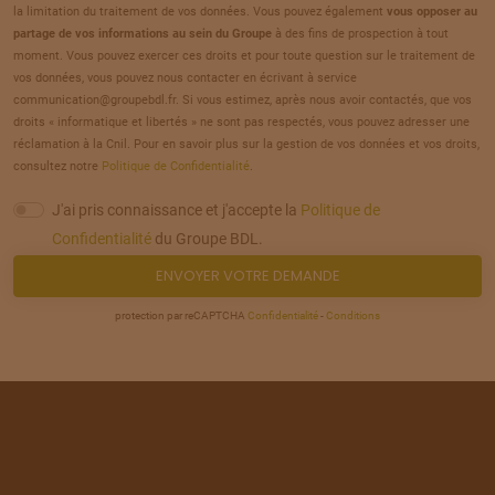
la limitation du traitement de vos données. Vous pouvez également
vous opposer au
TERRAIN
À
AVRECHY
(60)
partage de vos informations au sein du Groupe
à des fins de prospection à tout
23
moment. Vous pouvez exercer ces droits et pour toute question sur le traitement de
70 000 €
/
257
vos données, vous pouvez nous contacter en écrivant à service
communication@groupebdl.fr. Si vous estimez, après nous avoir contactés, que vos
TERRAIN
À
AVRECHY
(60)
droits « informatique et libertés » ne sont pas respectés, vous pouvez adresser une
24
réclamation à la Cnil. Pour en savoir plus sur la gestion de vos données et vos droits,
39 000 €
/
257
consultez notre
Politique de Confidentialité
.
TERRAIN
À
AVRECHY
(60)
J'ai pris connaissance et j'accepte la
Politique de
25
65 000 €
/
Confidentialité
du Groupe BDL.
257
ENVOYER VOTRE DEMANDE
TERRAIN
À
AVRECHY
(60)
26
protection par reCAPTCHA
Confidentialité
-
Conditions
59 000 €
/
257
TERRAIN
À
BAILLEUL-SUR-THÉRAIN
(60)
27
70 000 €
/
257
TERRAIN
À
BAILLEUL-SUR-THÉRAIN
(60)