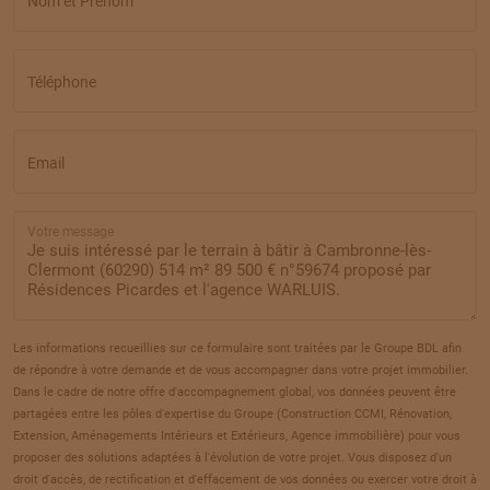
Nom et Prénom
17
105 000 €
/
257
TERRAIN
À
ANGICOURT
(60)
Téléphone
18
88 000 €
/
257
Email
TERRAIN
À
ANGICOURT
(60)
19
77 000 €
/
257
Votre message
TERRAIN
À
ANGICOURT
(60)
20
98 000 €
/
257
TERRAIN
À
ANGIVILLERS
(60)
Les informations recueillies sur ce formulaire sont traitées par le Groupe BDL afin
21
de répondre à votre demande et de vous accompagner dans votre projet immobilier.
50 000 €
/
257
Dans le cadre de notre offre d'accompagnement global, vos données peuvent être
partagées entre les pôles d'expertise du Groupe (Construction CCMI, Rénovation,
TERRAIN
À
ANGIVILLERS
(60)
Extension, Aménagements Intérieurs et Extérieurs, Agence immobilière) pour vous
22
proposer des solutions adaptées à l'évolution de votre projet. Vous disposez d'un
55 000 €
/
257
droit d'accès, de rectification et d'effacement de vos données ou exercer votre droit à