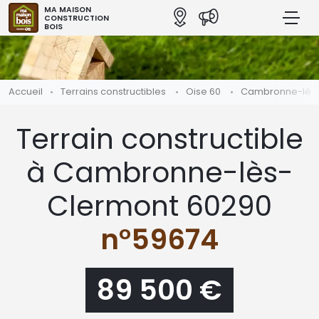
MA MAISON
CONSTRUCTION
BOIS
Accueil
Terrains constructibles
Oise 60
Cambronne-lès
Terrain constructible
à Cambronne-lès-
Clermont 60290
n°59674
89 500 €