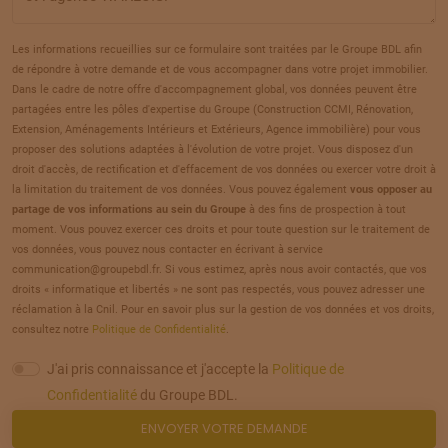
TERRAIN
À
AUNEUIL
(60)
20
69 000 €
/
287
Les informations recueillies sur ce formulaire sont traitées par le Groupe BDL afin
de répondre à votre demande et de vous accompagner dans votre projet immobilier.
TERRAIN
À
AUNEUIL
(60)
Dans le cadre de notre offre d'accompagnement global, vos données peuvent être
21
partagées entre les pôles d'expertise du Groupe (Construction CCMI, Rénovation,
69 000 €
/
287
Extension, Aménagements Intérieurs et Extérieurs, Agence immobilière) pour vous
proposer des solutions adaptées à l'évolution de votre projet. Vous disposez d'un
TERRAIN
À
AUNEUIL
(60)
droit d'accès, de rectification et d'effacement de vos données ou exercer votre droit à
22
la limitation du traitement de vos données. Vous pouvez également
vous opposer au
59 000 €
/
287
partage de vos informations au sein du Groupe
à des fins de prospection à tout
moment. Vous pouvez exercer ces droits et pour toute question sur le traitement de
TERRAIN
À
AUNEUIL
(60)
vos données, vous pouvez nous contacter en écrivant à service
23
communication@groupebdl.fr. Si vous estimez, après nous avoir contactés, que vos
69 000 €
/
287
droits « informatique et libertés » ne sont pas respectés, vous pouvez adresser une
réclamation à la Cnil. Pour en savoir plus sur la gestion de vos données et vos droits,
TERRAIN
À
AUNEUIL
(60)
consultez notre
Politique de Confidentialité
.
24
59 000 €
/
287
J'ai pris connaissance et j'accepte la
Politique de
Confidentialité
du Groupe BDL.
TERRAIN
À
AUNEUIL
(60)
ENVOYER VOTRE DEMANDE
25
59 000 €
/
287