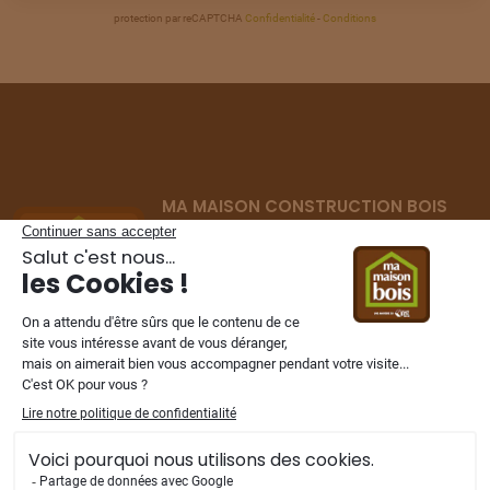
protection par reCAPTCHA
Confidentialité
-
Conditions
TERRAIN
À
AUNEUIL
(60)
26
69 000 €
/
287
TERRAIN
À
AUNEUIL
(60)
27
59 000 €
/
287
MA MAISON CONSTRUCTION BOIS
TERRAIN
À
AUNEUIL
(60)
Constructeur de maisons ossature bois
28
69 000 €
/
287
depuis 2002
dans les Hauts-de-France,
Normandie et Ile de France.
TERRAIN
À
AUNEUIL
(60)
29
66 000 €
/
287
TERRAIN
À
AUNEUIL
NOS FILIALES
(60)
30
85 000 €
/
287
TERRAIN
À
AUNEUIL
(60)