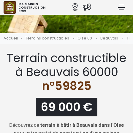
MA MAISON
CONSTRUCTION
BOIS
Accueil
Terrains constructibles
Oise 60
Beauvais
Ter
Terrain constructible
à Beauvais 60000
n°59825
69 000 €
Découvrez ce
terrain à bâtir à Beauvais dans l'Oise
pour votre projet de construction d'une maison