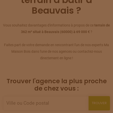
TERRAIN
À
ABBÉCOURT
(60)
Beauvais ?
09
75 000 €
/
287
TERRAIN
À
ABBÉCOURT
Vous souhaitez davantages d'informations à propos de ce
terrain de
(60)
10
362 m² situé à Beauvais (60000) à 69 000 €
?
85 000 €
/
287
Faites part de votre demande en rencontrant l'un de nos experts Ma
TERRAIN
À
AUCHY-LA-MONTAGNE
(60)
11
Maison Bois dans l'une de nos agences ou contactez-nous
110 000 €
/
287
directement en ligne !
TERRAIN
À
AUCHY-LA-MONTAGNE
(60)
12
88 000 €
/
287
Trouver l'agence la plus proche
TERRAIN
À
AUNEUIL
de chez vous :
(60)
13
69 000 €
/
287
TROUVER
TERRAIN
À
AUNEUIL
(60)