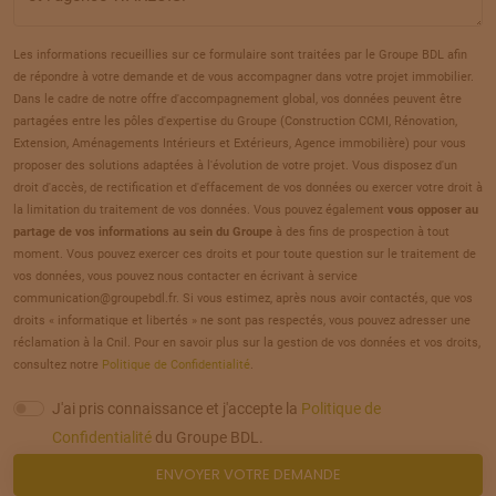
TERRAIN
À
AUNEUIL
(60)
20
69 000 €
/
287
Les informations recueillies sur ce formulaire sont traitées par le Groupe BDL afin
de répondre à votre demande et de vous accompagner dans votre projet immobilier.
TERRAIN
À
AUNEUIL
(60)
Dans le cadre de notre offre d'accompagnement global, vos données peuvent être
21
partagées entre les pôles d'expertise du Groupe (Construction CCMI, Rénovation,
69 000 €
/
287
Extension, Aménagements Intérieurs et Extérieurs, Agence immobilière) pour vous
proposer des solutions adaptées à l'évolution de votre projet. Vous disposez d'un
TERRAIN
À
AUNEUIL
(60)
droit d'accès, de rectification et d'effacement de vos données ou exercer votre droit à
22
la limitation du traitement de vos données. Vous pouvez également
vous opposer au
59 000 €
/
287
partage de vos informations au sein du Groupe
à des fins de prospection à tout
moment. Vous pouvez exercer ces droits et pour toute question sur le traitement de
TERRAIN
À
AUNEUIL
(60)
vos données, vous pouvez nous contacter en écrivant à service
23
communication@groupebdl.fr. Si vous estimez, après nous avoir contactés, que vos
69 000 €
/
287
droits « informatique et libertés » ne sont pas respectés, vous pouvez adresser une
réclamation à la Cnil. Pour en savoir plus sur la gestion de vos données et vos droits,
TERRAIN
À
AUNEUIL
(60)
consultez notre
Politique de Confidentialité
.
24
59 000 €
/
287
J'ai pris connaissance et j'accepte la
Politique de
Confidentialité
du Groupe BDL.
TERRAIN
À
AUNEUIL
(60)
ENVOYER VOTRE DEMANDE
25
59 000 €
/
287