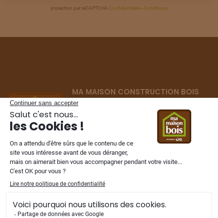
protection par reCAPTCHA
Confidentialité
-
Conditions
TERRAIN
À
AUNEUIL
(60)
26
69 000 €
/
287
TERRAIN
À
AUNEUIL
(60)
27
59 000 €
/
287
MA MAISON CONSTRUCTION BOIS
TERRAIN
À
AUNEUIL
(60)
Constructeur de maisons ossature bois
28
69 000 €
/
287
depuis 2002
dans les Hauts-de-France,
Normandie et Ile de France.
TERRAIN
À
AUNEUIL
(60)
29
66 000 €
/
287
TERRAIN
À
AUNEUIL
NOS FILIALES
(60)
30
85 000 €
/
287
TERRAIN
À
AUNEUIL
(60)