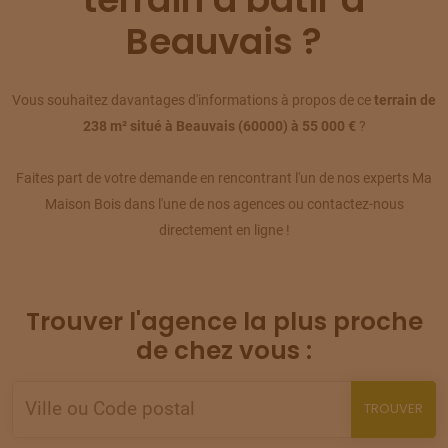
TERRAIN
À
ABBÉCOURT
(60)
Beauvais ?
09
75 000 €
/
287
TERRAIN
À
ABBÉCOURT
Vous souhaitez davantages d'informations à propos de ce
terrain de
(60)
10
238 m² situé à Beauvais (60000) à 55 000 €
?
85 000 €
/
287
Faites part de votre demande en rencontrant l'un de nos experts Ma
TERRAIN
À
AUCHY-LA-MONTAGNE
(60)
11
Maison Bois dans l'une de nos agences ou contactez-nous
110 000 €
/
287
directement en ligne !
TERRAIN
À
AUCHY-LA-MONTAGNE
(60)
12
88 000 €
/
287
Trouver l'agence la plus proche
TERRAIN
À
AUNEUIL
de chez vous :
(60)
13
69 000 €
/
287
TROUVER
TERRAIN
À
AUNEUIL
(60)