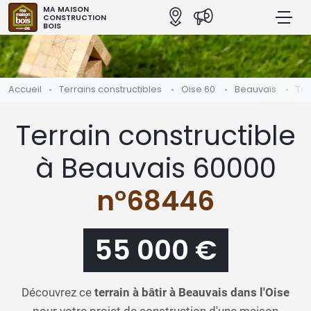
MA MAISON
CONSTRUCTION
BOIS
Accueil
Terrains constructibles
Oise 60
Beauvais
Ter
Terrain constructible
à Beauvais 60000
n°68446
55 000 €
Découvrez ce
terrain à bâtir à Beauvais dans l'Oise
pour votre projet de construction d'une maison