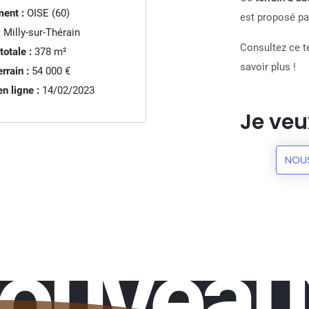
ent :
OISE (60)
est proposé par
:
Milly-sur-Thérain
Consultez ce te
totale :
378
m²
savoir plus !
rrain :
54 000 €
n ligne :
14/02/2023
Je veu
NOU
nouveau