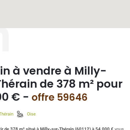
n
in à vendre à Milly-
Thérain de 378 m² pour
00 € -
offre 59646
-Thérain
Oise
âtir de 378 m² situé à Milly-sur-Thérain (60112) à 54 000 €
vous