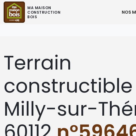
MA MAISON
NOS M
CONSTRUCTION
BOIS
Terrain
constructible
Milly-sur-Thé
60112
n°5964