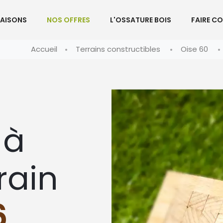
AISONS
NOS OFFRES
L'OSSATURE BOIS
FAIRE C
Accueil
Terrains constructibles
Oise 60
 à
rain
6