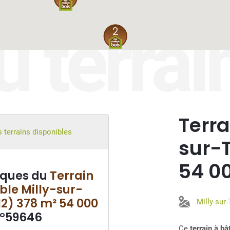
u terrai
2
Terra
 terrains disponibles
sur-
54 0
iques du
Terrain
ble Milly-sur-
12) 378 m² 54 000
Milly-sur
°59646
Ce
terrain à b