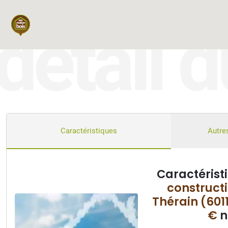
détail d
2
Caractéristiques
Autres
Caractérist
constructi
Thérain (601
€
n