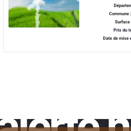
Départem
Commune 
Surface 
Prix du te
Date de mise e
alerte 