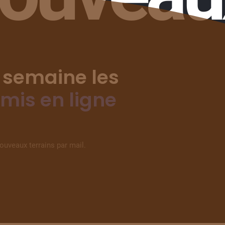
 semaine les
 mis en ligne
nouveaux terrains par mail.