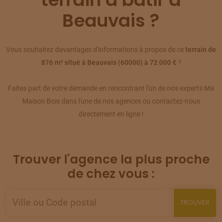
TERRAIN
À
ABBÉCOURT
(60)
Beauvais ?
09
75 000 €
/
287
TERRAIN
À
ABBÉCOURT
Vous souhaitez davantages d'informations à propos de ce
terrain de
(60)
10
876 m² situé à Beauvais (60000) à 72 000 €
?
85 000 €
/
287
Faites part de votre demande en rencontrant l'un de nos experts Ma
TERRAIN
À
AUCHY-LA-MONTAGNE
(60)
11
Maison Bois dans l'une de nos agences ou contactez-nous
110 000 €
/
287
directement en ligne !
TERRAIN
À
AUCHY-LA-MONTAGNE
(60)
12
88 000 €
/
287
Trouver l'agence la plus proche
TERRAIN
À
AUNEUIL
de chez vous :
(60)
13
69 000 €
/
287
TROUVER
TERRAIN
À
AUNEUIL
(60)