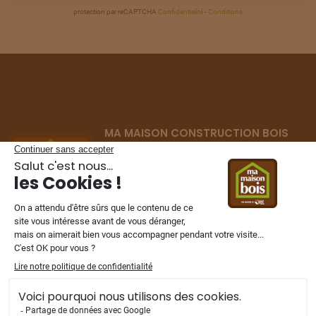
protection par reCAPTCHA
Confidentialité
-
Conditions
TERRAIN
À
AUNEUIL
(60)
26
69 000 €
/
287
TERRAIN
À
AUNEUIL
(60)
27
59 000 €
/
287
MA MAISON CONSTRUCTION BOIS
TERRAIN
À
AUNEUIL
(60)
Constructeur de maisons ossature bois
28
69 000 €
/
287
depuis 2002
dans les Hauts-de-France,
Normandie et Ile de France.
TERRAIN
À
AUNEUIL
(60)
29
66 000 €
/
287
TERRAIN
À
AUNEUIL
NOS FILIALES
(60)
30
85 000 €
/
287
TERRAIN
À
AUNEUIL
(60)