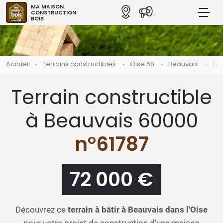
MA MAISON
CONSTRUCTION
BOIS
Accueil
Terrains constructibles
Oise 60
Beauvais
Ter
Terrain constructible
à Beauvais 60000
n°61787
72 000 €
Découvrez ce
terrain à bâtir à Beauvais dans l'Oise
pour votre projet de construction d'une maison