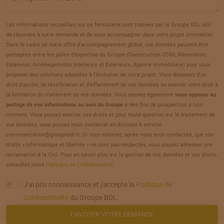
TERRAIN
À
AUNEUIL
(60)
20
69 000 €
/
287
Les informations recueillies sur ce formulaire sont traitées par le Groupe BDL afin
de répondre à votre demande et de vous accompagner dans votre projet immobilier.
TERRAIN
À
AUNEUIL
(60)
Dans le cadre de notre offre d'accompagnement global, vos données peuvent être
21
partagées entre les pôles d'expertise du Groupe (Construction CCMI, Rénovation,
69 000 €
/
287
Extension, Aménagements Intérieurs et Extérieurs, Agence immobilière) pour vous
proposer des solutions adaptées à l'évolution de votre projet. Vous disposez d'un
TERRAIN
À
AUNEUIL
(60)
droit d'accès, de rectification et d'effacement de vos données ou exercer votre droit à
22
la limitation du traitement de vos données. Vous pouvez également
vous opposer au
59 000 €
/
287
partage de vos informations au sein du Groupe
à des fins de prospection à tout
moment. Vous pouvez exercer ces droits et pour toute question sur le traitement de
TERRAIN
À
AUNEUIL
(60)
vos données, vous pouvez nous contacter en écrivant à service
23
communication@groupebdl.fr. Si vous estimez, après nous avoir contactés, que vos
69 000 €
/
287
droits « informatique et libertés » ne sont pas respectés, vous pouvez adresser une
réclamation à la Cnil. Pour en savoir plus sur la gestion de vos données et vos droits,
TERRAIN
À
AUNEUIL
(60)
consultez notre
Politique de Confidentialité
.
24
59 000 €
/
287
J'ai pris connaissance et j'accepte la
Politique de
Confidentialité
du Groupe BDL.
TERRAIN
À
AUNEUIL
(60)
ENVOYER VOTRE DEMANDE
25
59 000 €
/
287